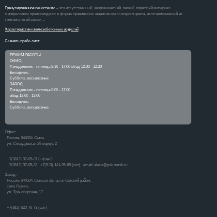
Гранулированное пеностекло
– это искусственный, неорганический, легкий, пористый материал
минерального происхождения в форме правильных шариков светлосерого цвета, изготавливаемый из
тонкомолотой смеси ...
Характеристики железобетонных изделий
Скачать прайс-лист
РЕЖИМ РАБОТЫ
ОФИС:
Понедельник - пятница 8.30 - 17.00 обед 12.00 - 12.30
Выходные:
Суббота, воскресенье
ЗАВОД:
Понедельник - пятница 8.00 - 17.00
обед 12.00 - 13.00
Выходные:
Cуббота, воскресенье
Офис:
Россия, 644024, Омск,
ул. Съездовская 29 корпус 2
+7(3812) 37-05-37 (+факс)
+7(3812) 37-05-33 +7(913) 141-95-65 (сот) email: elena@psk.omsk.ru
Завод:
Россия, 644504, Омская область, Омский район,
село Лузино,
ул. Транспортная, 17
+7(913) 620-76-73 (сот)