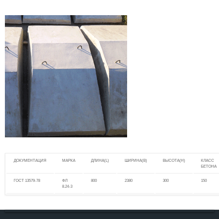
ДОКУМЕНТАЦИЯ
МАРКА
ДЛИНА(L)
ШИРИНА(B)
ВЫСОТА(H)
КЛАСС
БЕТОНА
ГОСТ 13579-78
ФЛ
800
2380
300
150
8.24-3