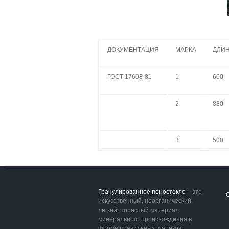
ДОКУМЕНТАЦИЯ
МАРКА
ДЛИН
ГОСТ 17608-81
1
600
2
830
3
500
Гранулированное пеностекло
– это
С
искусственный, неорганический,
легкий, пористый материал
минерального происхождения в
форме правильных шариков