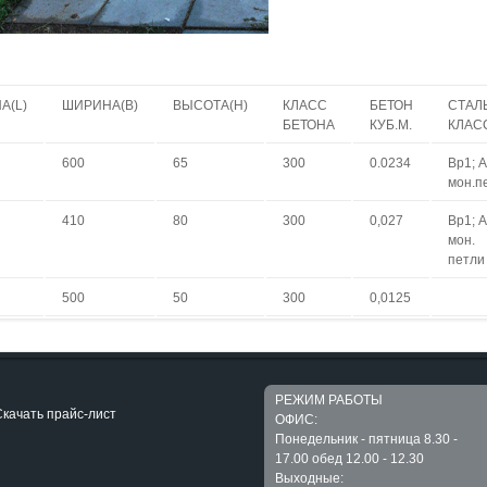
А(L)
ШИРИНА(B)
ВЫСОТА(H)
КЛАСС
БЕТОН
СТАЛ
БЕТОНА
КУБ.М.
КЛАС
600
65
300
0.0234
Вр1; А
мон.п
410
80
300
0,027
Вр1; А
мон.
петли
500
50
300
0,0125
РЕЖИМ РАБОТЫ
качать прайс-лист
ОФИС:
Понедельник - пятница 8.30 -
17.00 обед 12.00 - 12.30
Выходные: