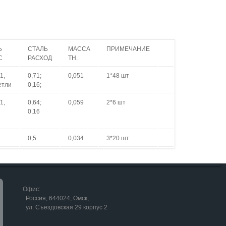
Ь
СТАЛЬ
МАССА
ПРИМЕЧАНИЕ
С
РАСХОД
ТН.
1,
0,71;
0,051
1*48 шт
етли
0,16;
1,
0,64;
0,059
2*6 шт
0,16
0,5
0,034
3*20 шт
Офис:
Россия, 644024, Омск,
ул. Съездовская 29 корпус 2